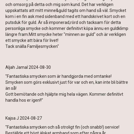
och omsorg på detta och mig som kund. Det har verkligen
uppskattats att mitt minne&guld tagits om hand så väl. Smycket
kom i en fin ask med sidenband med ett handskrivet kort och en
putsduk för guld. Är så imponerad,rörd och tacksam för detta
personliga smycke och kommer definitivt köpa ännu en guldklimp
längre fram.Mitt smycke heter "minnen av guld" och är verkligen
ett smycke att bära för livet!
Tack snälla Familjesmycken"
Aljah Jamal 2024-08-30
"Fantastiska smycken som är handgjorda med omtanke!
Smycken som görs exklusivt just för var och en, kan inte bli bättre
än så!
Gott bemötande och hjälpte mig hela vägen. Kommer definitivt
handla hos er igen!!"
Kajsa J 2024-08-27
"Fantastiska smycken och så otroligt fin (och snabb!) service!
Beställde ett högt älskat armband som efter några år