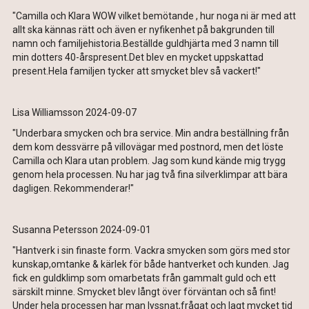
"Camilla och Klara WOW vilket bemötande , hur noga ni är med att
allt ska kännas rätt och även er nyfikenhet på bakgrunden till
namn och familjehistoria.Beställde guldhjärta med 3 namn till
min dotters 40-årspresent.Det blev en mycket uppskattad
present.Hela familjen tycker att smycket blev så vackert!"
Lisa Williamsson 2024-09-07
"Underbara smycken och bra service. Min andra beställning från
dem kom dessvärre på villovägar med postnord, men det löste
Camilla och Klara utan problem. Jag som kund kände mig trygg
genom hela processen. Nu har jag två fina silverklimpar att bära
dagligen. Rekommenderar!"
Susanna Petersson 2024-09-01
"Hantverk i sin finaste form. Vackra smycken som görs med stor
kunskap,omtanke & kärlek för både hantverket och kunden. Jag
fick en guldklimp som omarbetats från gammalt guld och ett
särskilt minne. Smycket blev långt över förväntan och så fint!
Under hela processen har man lyssnat,frågat och lagt mycket tid