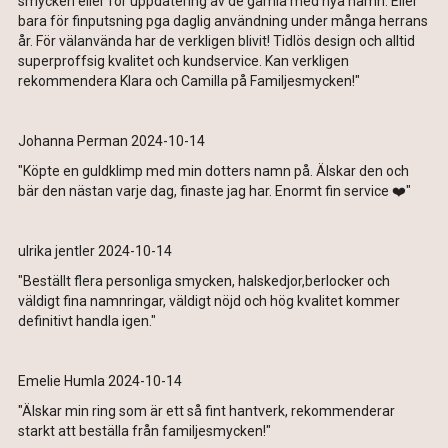
smycken eller för uppdatering av de gamla med nya namn. Eller
bara för finputsning pga daglig användning under många herrans
år. För välanvända har de verkligen blivit! Tidlös design och alltid
superproffsig kvalitet och kundservice. Kan verkligen
rekommendera Klara och Camilla på Familjesmycken!"
Johanna Perman 2024-10-14
"Köpte en guldklimp med min dotters namn på. Älskar den och
bär den nästan varje dag, finaste jag har. Enormt fin service ❤️"
ulrika jentler 2024-10-14
"Beställt flera personliga smycken, halskedjor,berlocker och
väldigt fina namnringar, väldigt nöjd och hög kvalitet kommer
definitivt handla igen."
Emelie Humla 2024-10-14
"Älskar min ring som är ett så fint hantverk, rekommenderar
starkt att beställa från familjesmycken!"