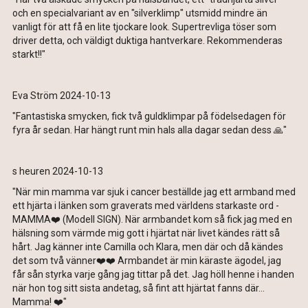
och en specialvariant av en "silverklimp" utsmidd mindre än
vanligt för att få en lite tjockare look. Supertrevliga töser som
driver detta, och väldigt duktiga hantverkare. Rekommenderas
starkt!!"
Eva Ström 2024-10-13
"Fantastiska smycken, fick två guldklimpar på födelsedagen för
fyra år sedan. Har hängt runt min hals alla dagar sedan dess 🙏"
s heuren 2024-10-13
"När min mamma var sjuk i cancer beställde jag ett armband med
ett hjärta i länken som graverats med världens starkaste ord -
MAMMA❤️ (Modell SIGN). När armbandet kom så fick jag med en
hälsning som värmde mig gott i hjärtat när livet kändes rätt så
hårt. Jag känner inte Camilla och Klara, men där och då kändes
det som två vänner❤️❤️ Armbandet är min käraste ägodel, jag
får sån styrka varje gång jag tittar på det. Jag höll henne i handen
när hon tog sitt sista andetag, så fint att hjärtat fanns där…
Mamma! ❤️"