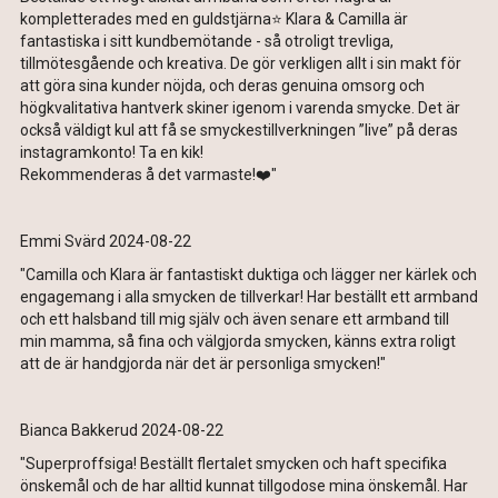
kompletterades med en guldstjärna⭐️ Klara & Camilla är
fantastiska i sitt kundbemötande - så otroligt trevliga,
tillmötesgående och kreativa. De gör verkligen allt i sin makt för
att göra sina kunder nöjda, och deras genuina omsorg och
högkvalitativa hantverk skiner igenom i varenda smycke. Det är
också väldigt kul att få se smyckestillverkningen ”live” på deras
instagramkonto! Ta en kik!
Rekommenderas å det varmaste!❤️"
Emmi Svärd 2024-08-22
"Camilla och Klara är fantastiskt duktiga och lägger ner kärlek och
engagemang i alla smycken de tillverkar! Har beställt ett armband
och ett halsband till mig själv och även senare ett armband till
min mamma, så fina och välgjorda smycken, känns extra roligt
att de är handgjorda när det är personliga smycken!"
Bianca Bakkerud 2024-08-22
"Superproffsiga! Beställt flertalet smycken och haft specifika
önskemål och de har alltid kunnat tillgodose mina önskemål. Har