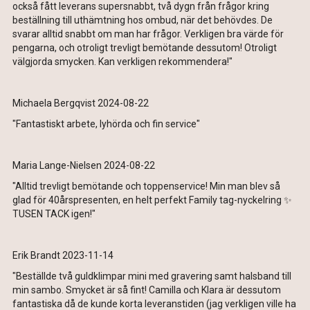
också fått leverans supersnabbt, två dygn från frågor kring
beställning till uthämtning hos ombud, när det behövdes. De
svarar alltid snabbt om man har frågor. Verkligen bra värde för
pengarna, och otroligt trevligt bemötande dessutom! Otroligt
välgjorda smycken. Kan verkligen rekommendera!"
Michaela Bergqvist 2024-08-22
"Fantastiskt arbete, lyhörda och fin service"
Maria Lange-Nielsen 2024-08-22
"Alltid trevligt bemötande och toppenservice! Min man blev så
glad för 40årspresenten, en helt perfekt Family tag-nyckelring ✨️
TUSEN TACK igen!"
Erik Brandt 2023-11-14
"Beställde två guldklimpar mini med gravering samt halsband till
min sambo. Smycket är så fint! Camilla och Klara är dessutom
fantastiska då de kunde korta leveranstiden (jag verkligen ville ha