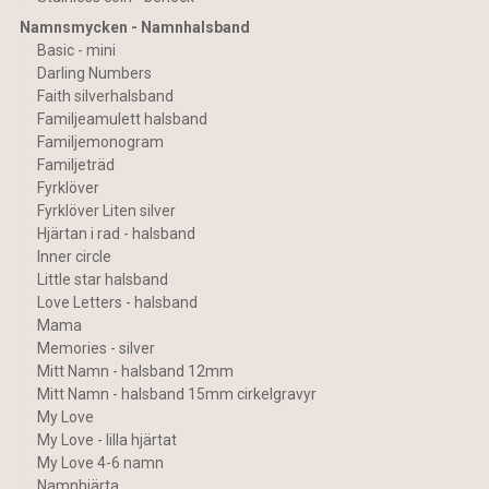
Namnsmycken - Namnhalsband
Basic - mini
Darling Numbers
Faith silverhalsband
Familjeamulett halsband
Familjemonogram
Familjeträd
Fyrklöver
Fyrklöver Liten silver
Hjärtan i rad - halsband
Inner circle
Little star halsband
Love Letters - halsband
Mama
Memories - silver
Mitt Namn - halsband 12mm
Mitt Namn - halsband 15mm cirkelgravyr
My Love
My Love - lilla hjärtat
My Love 4-6 namn
Namnhjärta