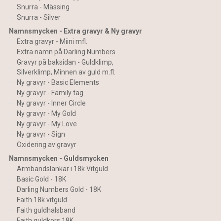
Snurra - Mässing
Snurra - Silver
Namnsmycken - Extra gravyr & Ny gravyr
Extra gravyr - Miini mfl.
Extra namn på Darling Numbers
Gravyr på baksidan - Guldklimp,
Silverklimp, Minnen av guld m.fl.
Ny gravyr - Basic Elements
Ny gravyr - Family tag
Ny gravyr - Inner Circle
Ny gravyr - My Gold
Ny gravyr - My Love
Ny gravyr - Sign
Oxidering av gravyr
Namnsmycken - Guldsmycken
Armbandslänkar i 18k Vitguld
Basic Gold - 18K
Darling Numbers Gold - 18K
Faith 18k vitguld
Faith guldhalsband
Faith guldkors 18K