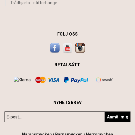
Trådhjärta - stiftörhänge
FÖLJ OSS
BETALSÄTT
NYHETSBREV
Anmäl mig
Namnsmycken • Barnsmycken • Herrsmycken