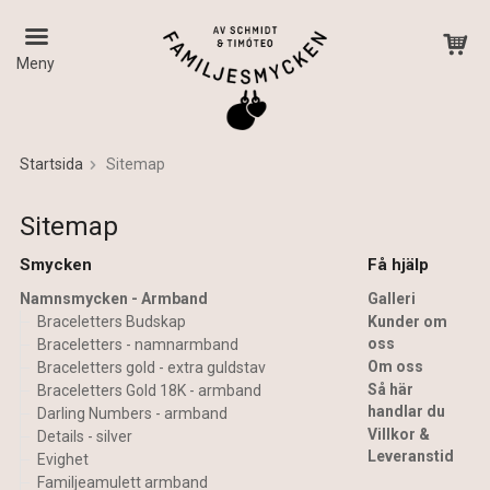
Meny
Startsida
Sitemap
Produkten har blivit tillagd i varukorgen
Sitemap
Smycken
Få hjälp
Namnsmycken - Armband
Galleri
Braceletters Budskap
Kunder om
oss
Braceletters - namnarmband
Om oss
Braceletters gold - extra guldstav
Så här
Braceletters Gold 18K - armband
handlar du
Darling Numbers - armband
Villkor &
Details - silver
Leveranstid
Evighet
Familjeamulett armband