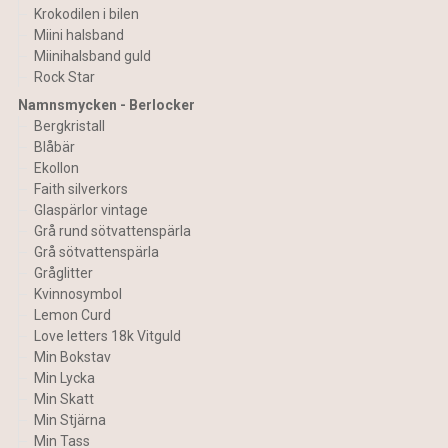
Krokodilen i bilen
Miini halsband
Miinihalsband guld
Rock Star
Namnsmycken - Berlocker
Bergkristall
Blåbär
Ekollon
Faith silverkors
Glaspärlor vintage
Grå rund sötvattenspärla
Grå sötvattenspärla
Gråglitter
Kvinnosymbol
Lemon Curd
Love letters 18k Vitguld
Min Bokstav
Min Lycka
Min Skatt
Min Stjärna
Min Tass