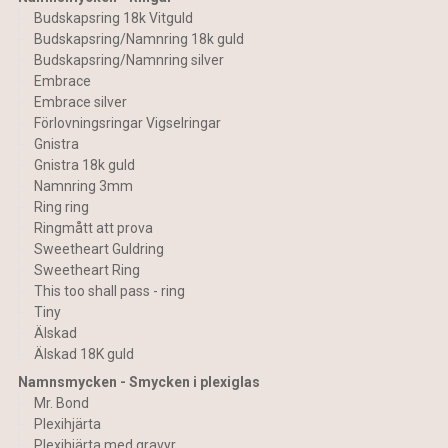
Budskapsring 18k Vitguld
Budskapsring/Namnring 18k guld
Budskapsring/Namnring silver
Embrace
Embrace silver
Förlovningsringar Vigselringar
Gnistra
Gnistra 18k guld
Namnring 3mm
Ring ring
Ringmått att prova
Sweetheart Guldring
Sweetheart Ring
This too shall pass - ring
Tiny
Älskad
Älskad 18K guld
Namnsmycken - Smycken i plexiglas
Mr. Bond
Plexihjärta
Plexihjärta med gravyr