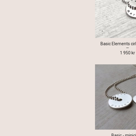
Basic Elements cirk
1 950 kr
Basic - minic