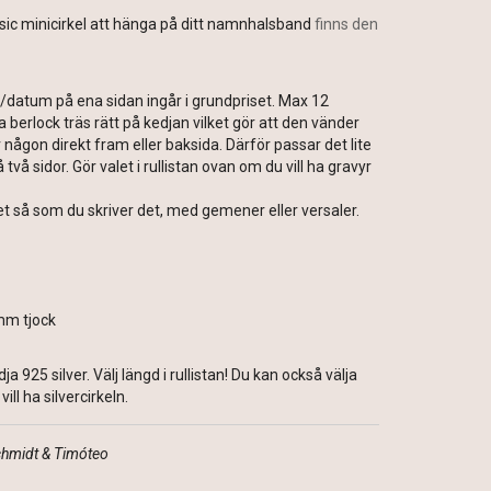
asic minicirkel att hänga på ditt namnhalsband
finns den
/datum på ena sidan ingår i grundpriset. Max 12
 berlock träs rätt på kedjan vilket gör att den vänder
 någon direkt fram eller baksida. Därför passar det lite
två sidor. Gör valet i rullistan ovan om du vill ha gravyr
t så som du skriver det, med gemener eller versaler.
mm tjock
a 925 silver. Välj längd i rullistan! Du kan också välja
ill ha silvercirkeln.
chmidt & Timóteo