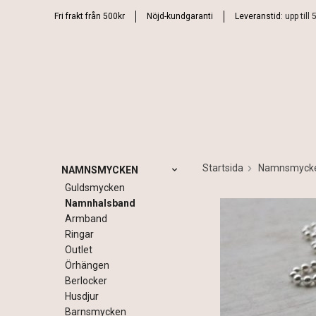
Fri frakt från 500kr
Nöjd-kundgaranti
Leveranstid:
upp till
Startsida
Namnsmyck
NAMNSMYCKEN
Guldsmycken
Namnhalsband
Armband
Ringar
Outlet
Örhängen
Berlocker
Husdjur
Barnsmycken