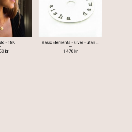
old - 18K
Basic Elements - silver - utan kedja
50 kr
1 470 kr