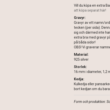
Vill du köpa en extra B
att köpa separat här!
Gravyr:
Gravyr av ett namn/ord
tecken (per sida). Denna
sig och därmed inte har
extra bra med gravyr på 
på båda sidor!
OBS! Vi graverar namne
Material:
925 silver
Storlek:
16 mm i diameter, 1,2 
Kedja:
Kulkedja eller pansarkedj
bort kedjan om du bara v
Form och produktion: S