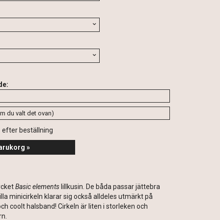
de:
s efter beställning
arukorg »
cket
Basic elements
lillkusin. De båda passar jättebra
la minicirkeln klarar sig också alldeles utmärkt på
och coolt halsband! Cirkeln är liten i storleken och
rn.