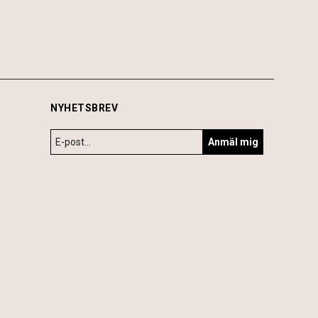
NYHETSBREV
Anmäl mig
6