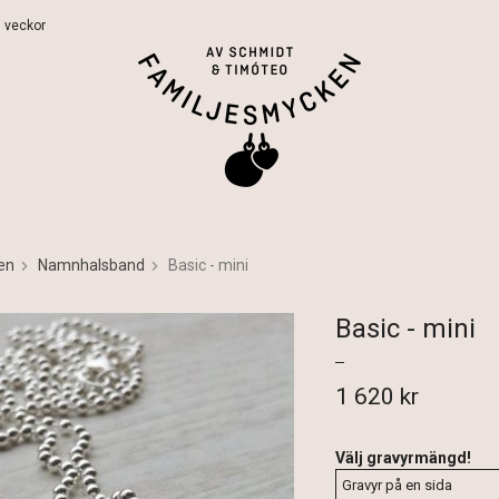
 5 veckor
en
Namnhalsband
Basic - mini
Basic - mini
1 620 kr
Välj gravyrmängd!