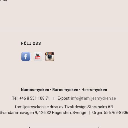
FÖLJ OSS
Namnsmycken • Barnsmycken • Herrsmycken
Tel: +46 8 551 108 71 |
E-post:
info@familjesmycken.se
familjesmycken.se drivs av Tivoli design Stockholm AB
Svandammsvägen 9, 126 32 Hägersten, Sverige | Orgnr. 556769-890