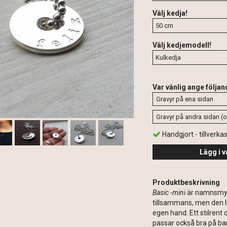
Välj kedja!
Välj kedjemodell!
Var vänlig ange följan
Handgjort - tillverka
Lägg i v
Produktbeskrivning
Basic -mini
är namnsmy
tillsammans, men den lil
egen hand. Ett stilrent 
passar också bra på ba