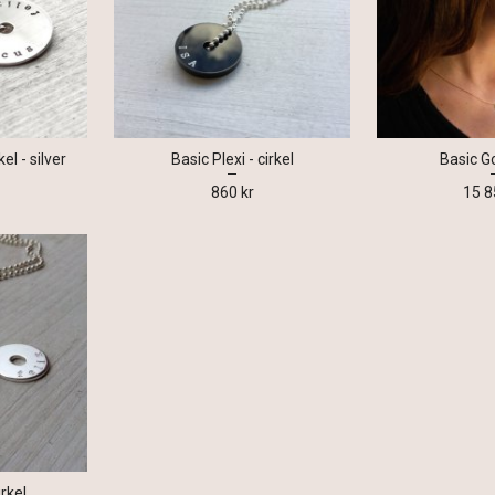
el - silver
Basic Plexi - cirkel
Basic G
860 kr
15 8
irkel