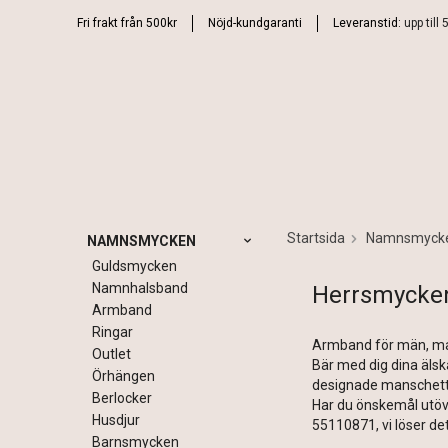
Fri frakt från 500kr
Nöjd-kundgaranti
Leveranstid:
upp till
Startsida
Namnsmyck
NAMNSMYCKEN
Guldsmycken
Namnhalsband
Herrsmycke
Armband
Ringar
Armband för män, ma
Outlet
Bär med dig dina älska
Örhängen
designade manschettkn
Berlocker
Har du önskemål utöve
Husdjur
55110871, vi löser d
Barnsmycken