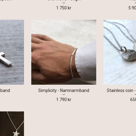
1 750 kr
5 9
lsband
Simplicity - Namnarmband
Stainless coin
1 790 kr
65