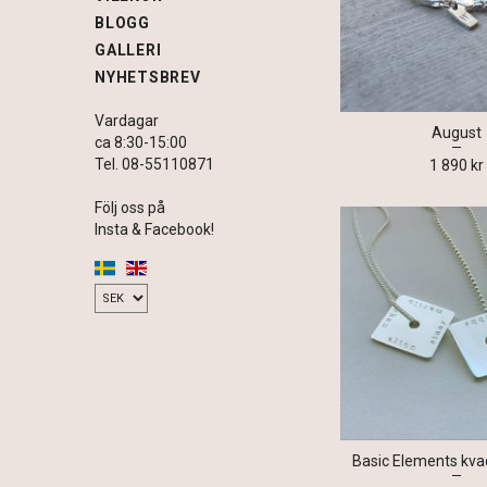
BLOGG
GALLERI
NYHETSBREV
Vardagar
August
ca 8:30-15:00
Tel. 08-55110871
1 890 kr
Följ oss på
Insta & Facebook!
Basic Elements kvadr