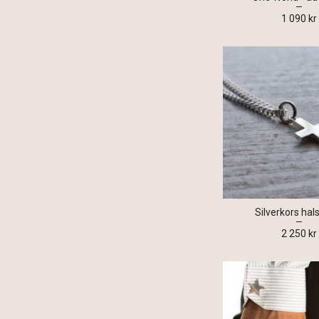
1 090 kr
Silverkors ha
2 250 kr