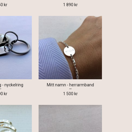
50 kr
1 890 kr
 - nyckelring
Mitt namn - herrarmband
00 kr
1 500 kr