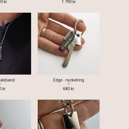
90 kr
1 790 kr
halsband
Edge - nyckelring
0 kr
680 kr