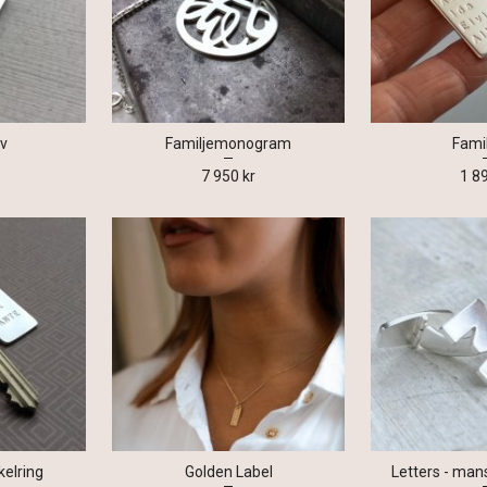
av
Familjemonogram
Fami
7 950 kr
1 8
kelring
Golden Label
Letters - ma