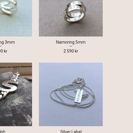
ing 3mm
Namnring 5mm
90 kr
2 590 kr
lph
Silver Label