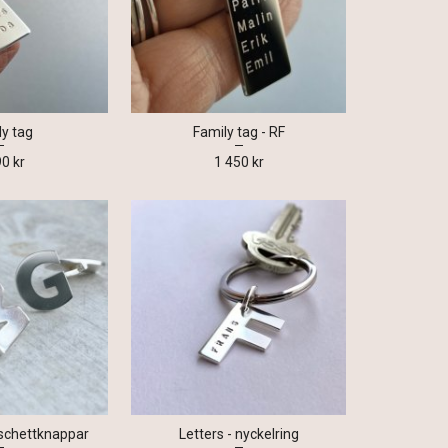
ly tag
Family tag - RF
90 kr
1 450 kr
nschettknappar
Letters - nyckelring