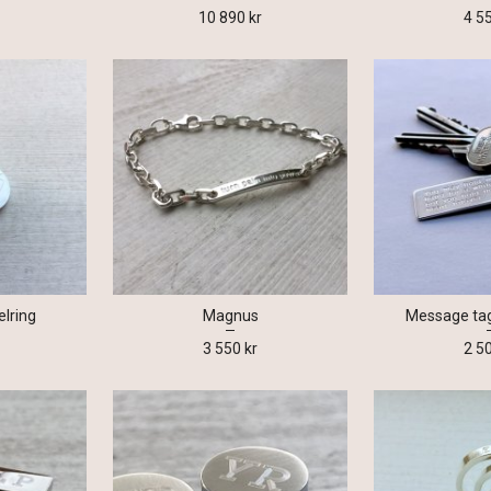
10 890 kr
4 5
elring
Magnus
Message tag
3 550 kr
2 5