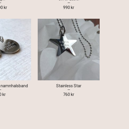
00 kr
990 kr
 - namnhalsband
Stainless Star
0 kr
760 kr