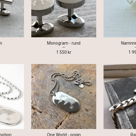
m
Monogram - rund
Namnr
1 550 kr
1 9
option
One World - origin
Ra