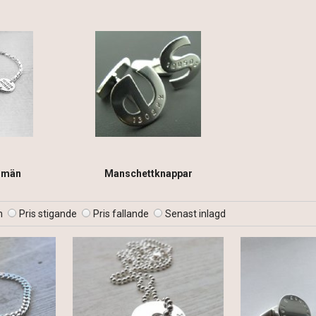
 män
Manschettknappar
n
Pris stigande
Pris fallande
Senast inlagd