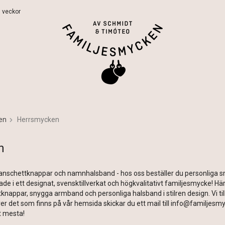
 5 veckor
en
Herrsmycken
n
nschettknappar och namnhalsband - hos oss beställer du personliga 
de i ett designat, svensktillverkat och högkvalitativt familjesmycke! Här
appar, snygga armband och personliga halsband i stilren design. Vi tillv
r det som finns på vår hemsida skickar du ett mail till info@familjesm
et mesta!