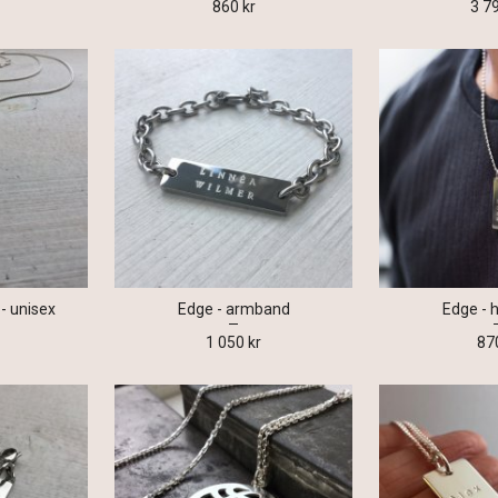
860 kr
3 7
- unisex
Edge - armband
Edge - 
1 050 kr
87