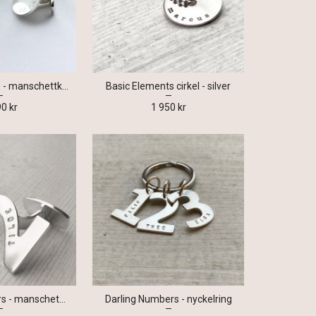
Basic Elements - manschettknappar
Basic Elements cirkel - silver
90 kr
1 950 kr
Darling Numbers - manschettknappar
Darling Numbers - nyckelring