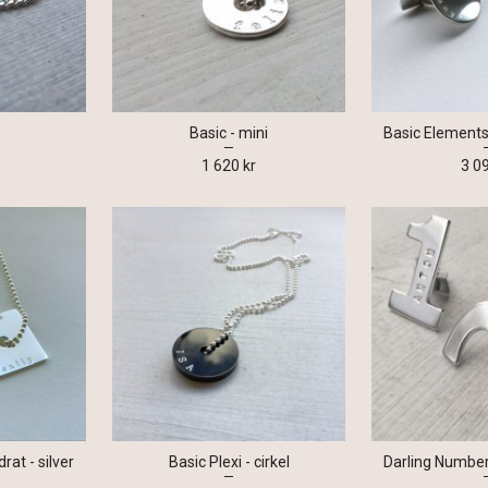
Basic - mini
1 620 kr
3 0
at - silver
Basic Plexi - cirkel