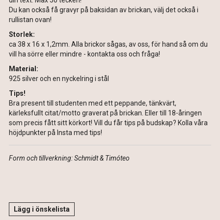
din text. Max 50 tecken!
Du kan också få gravyr på baksidan av brickan, välj det också i
rullistan ovan!
Storlek:
ca 38 x 16 x 1,2mm. Alla brickor sågas, av oss, för hand så om du
vill ha sörre eller mindre - kontakta oss och fråga!
Material:
925 silver och en nyckelring i stål
Tips!
Bra present till studenten med ett peppande, tänkvärt,
kärleksfullt citat/motto graverat på brickan. Eller till 18-åringen
som precis fått sitt körkort! Vill du får tips på budskap? Kolla våra
höjdpunkter på Insta med tips!
Form och tillverkning: Schmidt & Timóteo
Lägg i önskelista