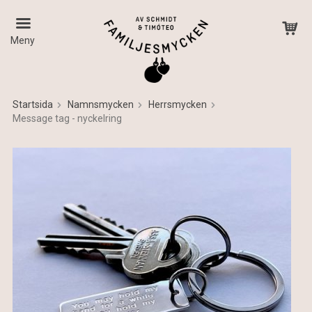
Meny
Startsida
Namnsmycken
Herrsmycken
Message tag - nyckelring
Produkten har blivit tillagd i varukorgen