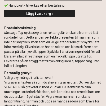
Handgjort - tillverkas efter beställning
Lägg i varukorg »
Produktbeskrivning
Message Tag-nyckelring
är en rektangulär bricka i silver med lätt
rundade hörn. Detta är den perfekta presenten till mannen som
inte bär smycken, men som du vill ge ett personligt "smycke" att
bära med sig. Silverbrickan har en stilren och klassisk form som
passar på alla nyckelknippor. Självklart är silverringen lödd för att
klara av alla påfrestningar som en nyckelknippa utsätts för.
Levereras på en snygg rostfri nyckelring som ej tappar färg utan
håller i längden.
Personlig gravyr:
Välj gravyrmängd i rullistan ovan!
Vi graverar texten så som du skriver i gravyrrutan. Skriver du med
VERSALER så graverar vi med VERSALER. Kontrollera dina
stavningar i orderbekräftelsen, och kontakta oss omedelbart om
du upptäcker något stavfel. Vi graverar namnen i brickans
längdriktining, nerifrån och upp i så många radera som krävs för