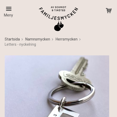
Meny
Startsida
Namnsmycken
Herrsmycken
Letters - nyckelring
Produkten har blivit tillagd i varukorgen