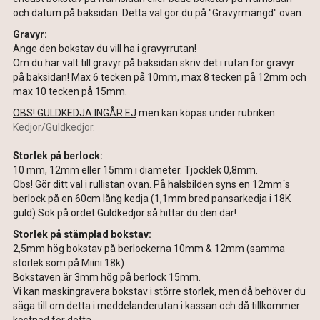
och datum på baksidan. Detta val gör du på "Gravyrmängd" ovan.
Gravyr:
Ange den bokstav du vill ha i gravyrrutan!
Om du har valt till gravyr på baksidan skriv det i rutan för gravyr
på baksidan! Max 6 tecken på 10mm, max 8 tecken på 12mm och
max 10 tecken på 15mm.
OBS! GULDKEDJA INGÅR EJ
men kan köpas under rubriken
Kedjor/Guldkedjor
.
Storlek på berlock:
10 mm, 12mm eller 15mm i diameter. Tjocklek 0,8mm.
Obs! Gör ditt val i rullistan ovan. På halsbilden syns en 12mm´s
berlock på en 60cm lång kedja (1,1mm bred pansarkedja i 18K
guld) Sök på ordet Guldkedjor så hittar du den där!
Storlek på stämplad bokstav:
2,5mm hög bokstav på berlockerna 10mm & 12mm (samma
storlek som på Miini 18k)
Bokstaven är 3mm hög på berlock 15mm.
Vi kan maskingravera bokstav i större storlek, men då behöver du
säga till om detta i meddelanderutan i kassan och då tillkommer