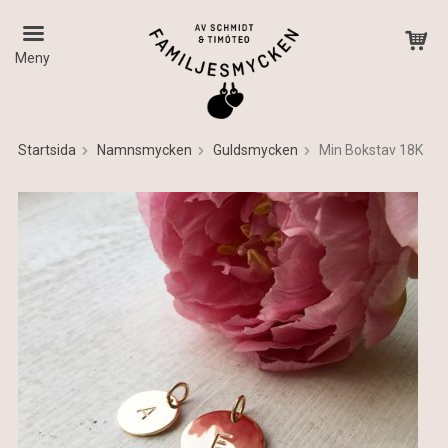
Meny
Startsida
Namnsmycken
Guldsmycken
Min Bokstav 18K
Produkten har blivit tillagd i varukorgen