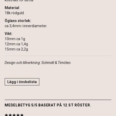
kostnad för detta.
Material
:
18k rödguld.
Öglans storlek:
ca 3,4mm i innerdiameter.
Vikt:
10mm ca 1g
12mm ca 1,4g
15mm ca 2,2g
Design och tillverkning: Schmidt & Timóteo
Lägg i önskelista
MEDELBETYG 5/5 BASERAT PÅ 12 ST RÖSTER.