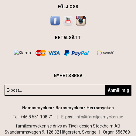
FÖLJ OSS
BETALSÄTT
NYHETSBREV
Anmäl mig
Namnsmycken • Barnsmycken • Herrsmycken
Tel: +46 8 551 108 71 |
E-post:
info@familjesmycken.se
familjesmycken.se drivs av Tivoli design Stockholm AB
Svandammsvägen 9, 126 32 Hägersten, Sverige | Orgnr. 556769-