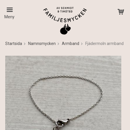
Meny
Startsida
Namnsmycken
Armband
Fjädermoln armband
Produkten har blivit tillagd i varukorgen