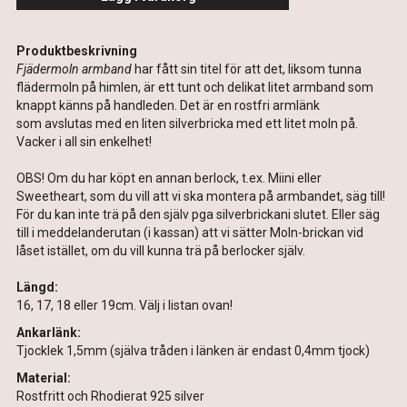
Produktbeskrivning
Fjädermoln armband
har fått sin titel för att det, liksom tunna
flädermoln på himlen, är ett tunt och delikat litet armband som
knappt känns på handleden. Det är en rostfri armlänk
som avslutas med en liten silverbricka med ett litet moln på.
Vacker i all sin enkelhet!
OBS! Om du har köpt en annan berlock, t.ex. Miini eller
Sweetheart, som du vill att vi ska montera på armbandet, säg till!
För du kan inte trä på den själv pga silverbrickani slutet. Eller säg
till i meddelanderutan (i kassan) att vi sätter Moln-brickan vid
låset istället, om du vill kunna trä på berlocker själv.
Längd:
16, 17, 18 eller 19cm. Välj i listan ovan!
Ankarlänk:
Tjocklek 1,5mm (själva tråden i länken är endast 0,4mm tjock)
Material:
Rostfritt och Rhodierat 925 silver