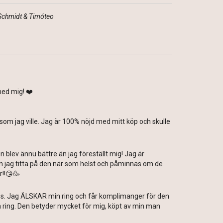
 Schmidt & Timóteo
 med mig! ❤️
 som jag ville. Jag är 100% nöjd med mitt köp och skulle
n blev ännu bättre än jag föreställt mig! Jag är
kan jag titta på den när som helst och påminnas om de
r!!😘🥳
 tips. Jag ÄLSKAR min ring och får komplimanger för den
a ring. Den betyder mycket för mig, köpt av min man