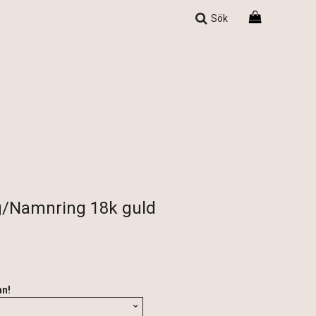
Sök
g/Namnring 18k guld
mn!