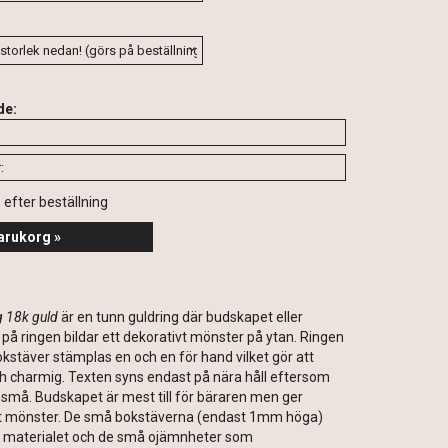
de:
s efter beställning
arukorg »
g
18k guld
är en tunn guldring där budskapet eller
 ringen bildar ett dekorativt mönster på ytan. Ringen
okstäver stämplas en och en för hand vilket gör att
och charmig. Texten syns endast på nära håll eftersom
små. Budskapet är mest till för bäraren men ger
llt mönster. De små bokstäverna (endast 1mm höga)
ut materialet och de små ojämnheter som