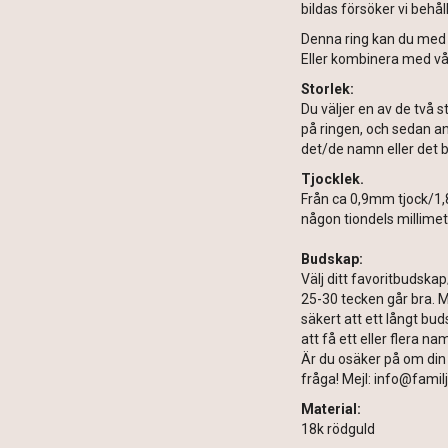
bildas försöker vi behåll
Denna ring kan du med 
Eller kombinera med vår
Storlek:
Du väljer en av de två s
på ringen, och sedan ang
det/de namn eller det b
Tjocklek.
Från ca 0,9mm tjock/1,
någon tiondels millimet
Budskap:
Välj ditt favoritbudska
25-30 tecken går bra. M
säkert att ett långt buds
att få ett eller flera n
Är du osäker på om din 
fråga! Mejl: info@famil
Material:
18k rödguld