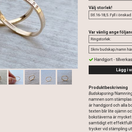
Välj storlek!
Var vänlig ange följan
Handgjort - tillverka
Lägg i v
Produktbeskrivning
Budskapsring/Namnrin
namnen som stämplas på
är handgjord och alla b
texten blir lite ojämn 
bokstäverna är mycket 
samtidigt ett effektfu
trycker vid stämpling 