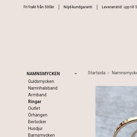
Fri frakt från 500kr
Nöjd-kundgaranti
Leveranstid:
upp till
Startsida
Namnsmyck
NAMNSMYCKEN
Guldsmycken
Namnhalsband
Armband
Ringar
Outlet
Örhängen
Berlocker
Husdjur
Barnsmycken