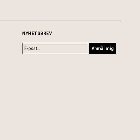
NYHETSBREV
Anmäl mig
6