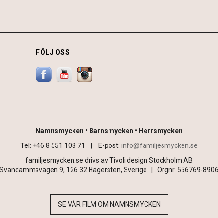
FÖLJ OSS
Namnsmycken • Barnsmycken • Herrsmycken
Tel: +46 8 551 108 71 |
E-post:
info@familjesmycken.se
familjesmycken.se drivs av Tivoli design Stockholm AB
Svandammsvägen 9, 126 32 Hägersten, Sverige | Orgnr. 556769-890
SE VÅR FILM OM NAMNSMYCKEN