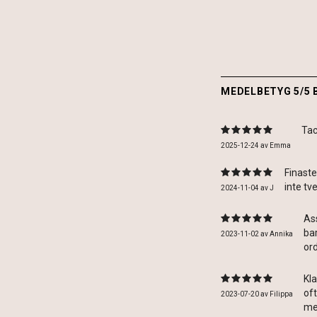
MEDELBETYG 5/5 
Tac
2025-12-24
av
Emma
Finaste
inte tv
2024-11-04
av
J
Ass
bar
2023-11-02
av
Annika
ord
Kla
of
2023-07-20
av
Filippa
me