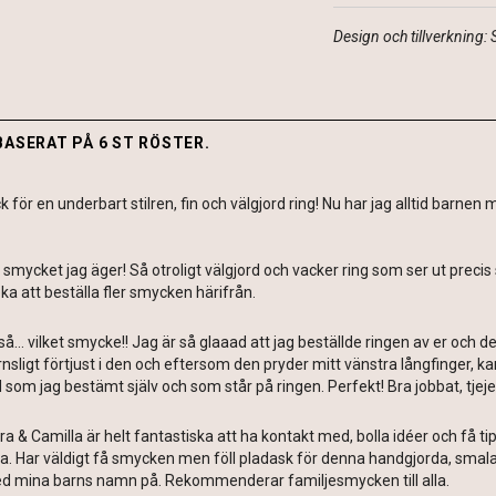
Design och tillverkning:
BASERAT PÅ 6 ST RÖSTER.
k för en underbart stilren, fin och välgjord ring! Nu har jag alltid barnen
 smycket jag äger! Så otroligt välgjord och vacker ring som ser ut precis
eka att beställa fler smycken härifrån.
å… vilket smycke!! Jag är så glaaad att jag beställde ringen av er och de
nsligt förtjust i den och eftersom den pryder mitt vänstra långfinger, 
 som jag bestämt själv och som står på ringen. Perfekt! Bra jobbat, tjeje
ra & Camilla är helt fantastiska att ha kontakt med, bolla idéer och få
ta. Har väldigt få smycken men föll pladask för denna handgjorda, smal
d mina barns namn på. Rekommenderar familjesmycken till alla.