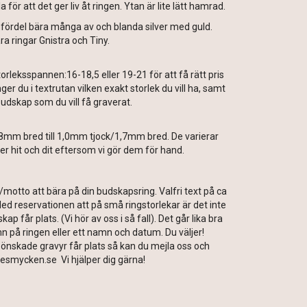
a för att det ger liv åt ringen. Ytan är lite lätt hamrad.
fördel bära många av och blanda silver med guld.
a ringar Gnistra och Tiny.
torleksspannen:16-18,5 eller 19-21 för att få rätt pris
er du i textrutan vilken exakt storlek du vill ha, samt
udskap som du vill få graverat.
8mm bred till 1,0mm tjock/1,7mm bred. De varierar
er hit och dit eftersom vi gör dem för hand.
p/motto att bära på din budskapsring. Valfri text på ca
ed reservationen att på små ringstorlekar är det inte
kap får plats. (Vi hör av oss i så fall). Det går lika bra
amn på ringen eller ett namn och datum. Du väljer!
önskade gravyr får plats så kan du mejla oss och
jesmycken.se Vi hjälper dig gärna!