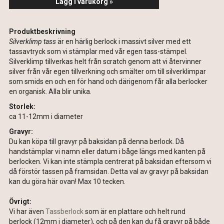
Lägg i varukorg »
Produktbeskrivning
Silverklimp tass
är en härlig berlock i massivt silver med ett
tassavtryck som vi stämplar med vår egen tass-stämpel.
Silverklimp tillverkas helt från scratch genom att vi återvinner
silver från vår egen tillverkning och smälter om till silverklimpar
som smids en och en för hand och därigenom får alla berlocker
en organisk. Alla blir unika.
Storlek:
ca 11-12mm i diameter
Gravyr:
Du kan köpa till gravyr på baksidan på denna berlock. Då
handstämplar vi namn eller datum i båge längs med kanten på
berlocken. Vi kan inte stämpla centrerat på baksidan eftersom vi
då förstör tassen på framsidan. Detta val av gravyr på baksidan
kan du göra här ovan! Max 10 tecken.
Övrigt:
Vi har även
Tassberlock
som är en plattare och helt rund
berlock (12mm i diameter), och på den kan du få gravyr på både