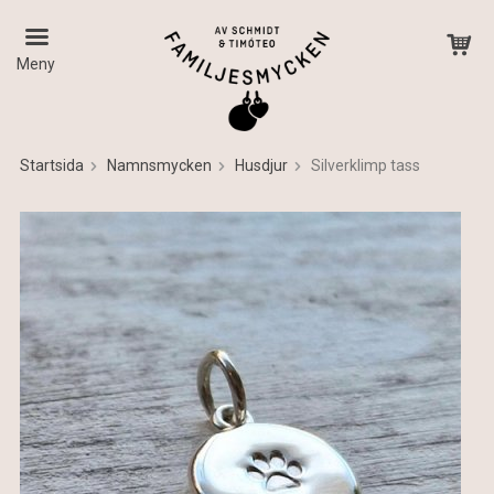
Meny
Startsida
Namnsmycken
Husdjur
Silverklimp tass
Produkten har blivit tillagd i varukorgen