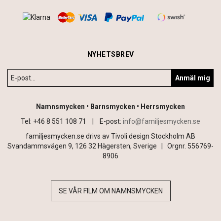
NYHETSBREV
Anmäl mig
Namnsmycken • Barnsmycken • Herrsmycken
Tel: +46 8 551 108 71 |
E-post:
info@familjesmycken.se
familjesmycken.se drivs av Tivoli design Stockholm AB
Svandammsvägen 9, 126 32 Hägersten, Sverige | Orgnr. 556769-
8906
SE VÅR FILM OM NAMNSMYCKEN