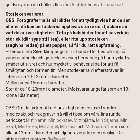
guldsmycken och håller i flera år.
Pustduk finns att köpa här!
Storleken varierar
OBS! Fotografierna är närbilder för att tydligt visa hur de ser
ut men då kan berlockerna upplevas större och tjockare än
vad de är i verkligheten. Titta på halsbilder för att se verklig
storlek (där syns stl liten), eller rita upp storleken
(angivna nedan) på ett papper, så får du rätt uppfattning.
Eftersom alla Silverklimpar görs för hand efter beställning så
varierar storlek och tjocklek en aning beroende på hur mycket vi
smider ut silvret och hur mycket vi behöver slipa för att få
smältytan och formen fin. Men storlekarna vi eftersträvar är:
Liten är ca 10-12 mm i diameter
Mellan är ca 15mm i diameter.
Stor är ca 18-20mm i diameter. (Motsvarar ungefär som en 10-
krona i diameter)
OBS! Om du tycker att det är viktigt med en exakt storlek
med exakt och rak gravyr så vill vi tipsa om våra fina runda
berlocker;
Mitt Namn
,
Min bokstav
,
Mitt hjärta
,
Min Stjärna
,
Min
Skatt
,
Min Lycka
,
Min ängel
,
Min tass
och
Mitt namn 15mm
som
alla är 12mm i diameter och djupgraverade med maskin. De
hittas under rubriken
Berlocker
.