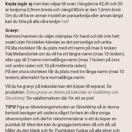
Kejda ingår ej
men kan väljas till ovan. I längderna 42,45 och 50
är kedjorna 0,9mm breda och i längd 80cm är den 1,6mm bred.
Om du vill ha en annan modell än pansarkedja eller annan längd
kan du titta på alla våra kedjor
här
!
Gravyr:
Namnet/namnen du väljer stämplas för hand och blir inte helt
exakt utan förstärker känslan av det personliga och unika.
På lilla storleken får du plats med ett namn på max 6 tecken.
Välj
Mellanstorlek om du vill ha ett längre namn (max 10 tecken),
eller upp till 3 namn normallånga namn (max 7 tecken på övre
och undre raden och 10 på mellersta raden).
På den stora storleken får du plats med tre långa namn (max 10
tecken) alternativt fyra normallånga namn.
Vill du ha gravyr på baksidan kan det köpas till separat. Se
produkten
"Extra gravyr av datum på baksidan av Guldklimp och
Silverklimp"
Se valalternativen där för att se pris!
TIPS!
Pga av tillverkningsmetoden av Silverklimp så är denna
berlock benägen att oxidera något fortare än våra övriga
silversmycken och därför rekommenderar vi att du köper en
pustduk till. Med den kan du gnugga berlocken då och då, så
håller du den blank och fin. Pustduken funkar på alla silver och