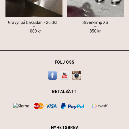
Gravyr på baksidan - Guldklimp, Silverklimp, Minnen av guld m.fl.
Silverklimp XS
1 000 kr
850 kr
FÖLJ OSS
BETALSÄTT
NYHETSBREV