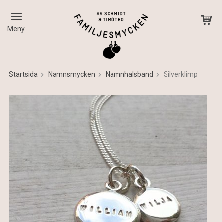
Meny
Startsida
Namnsmycken
Namnhalsband
Silverklimp
Produkten har blivit tillagd i varukorgen