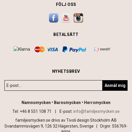
FÖLJ OSS
BETALSÄTT
NYHETSBREV
Anmäl mig
Namnsmycken • Barnsmycken • Herrsmycken
Tel: +46 8 551 108 71 |
E-post:
info@familjesmycken.se
familjesmycken.se drivs av Tivoli design Stockholm AB
Svandammsvägen 9, 126 32 Hägersten, Sverige | Orgnr. 556769-