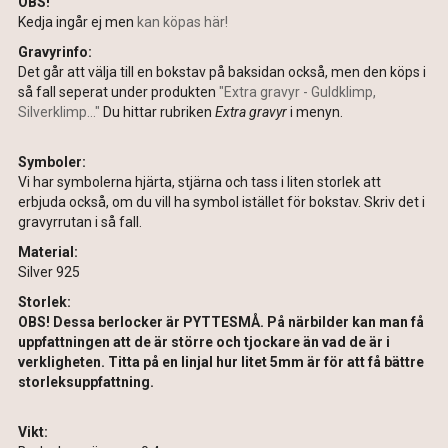
OBS!
Kedja ingår ej men
kan köpas här!
Gravyrinfo:
Det går att välja till en bokstav på baksidan också, men den köps i
så fall seperat under produkten
"Extra gravyr - Guldklimp,
Silverklimp..."
Du hittar rubriken
Extra gravyr
i menyn.
Symboler:
Vi har symbolerna hjärta, stjärna och tass i liten storlek att
erbjuda också, om du vill ha symbol istället för bokstav. Skriv det i
gravyrrutan i så fall.
Material:
Silver 925
Storlek:
OBS! Dessa berlocker är PYTTESMÅ. På närbilder kan man få
uppfattningen att de är större och tjockare än vad de är i
verkligheten. Titta på en linjal hur litet 5mm är för att få bättre
storleksuppfattning.
Vikt: