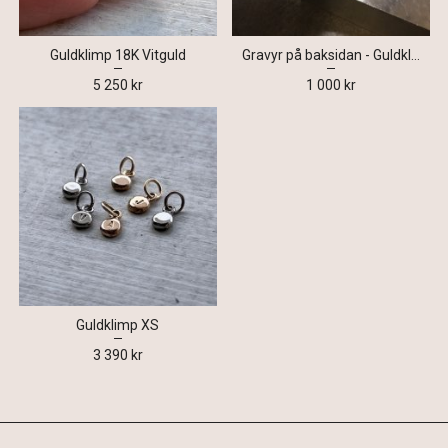
Guldklimp 18K Vitguld
Gravyr på baksidan - Guldklimp, Silverklimp, Minnen av guld m.fl.
5 250 kr
1 000 kr
Guldklimp XS
3 390 kr