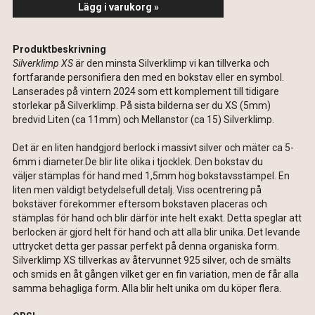
Lägg i varukorg »
Produktbeskrivning
Silverklimp XS
är
den minsta Silverklimp vi kan tillverka och
fortfarande personifiera den med en bokstav eller en symbol.
Lanserades på vintern 2024 som ett komplement till tidigare
storlekar på Silverklimp. På sista bilderna ser du XS (5mm)
bredvid Liten (ca 11mm) och Mellanstor (ca 15) Silverklimp.
Det är en liten handgjord berlock i massivt silver och mäter ca 5-
6mm i diameter.De blir lite olika i tjocklek. Den bokstav du
väljer stämplas för hand med 1,5mm hög bokstavsstämpel. En
liten men väldigt betydelsefull detalj. Viss ocentrering på
bokstäver förekommer eftersom bokstaven placeras och
stämplas för hand och blir därför inte helt exakt. Detta speglar att
berlocken är gjord helt för hand och att alla blir unika. Det levande
uttrycket detta ger passar perfekt på denna organiska form.
Silverklimp XS tillverkas av återvunnet 925 silver, och de smälts
och smids en åt gången vilket ger en fin variation, men de får alla
samma behagliga form. Alla blir helt unika om du köper flera.