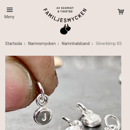
Meny
Startsida
Namnsmycken
Namnhalsband
Silverklimp XS
Produkten har blivit tillagd i varukorgen