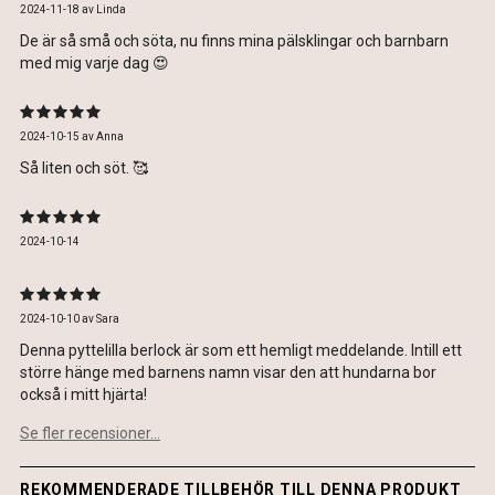
2024-11-18
av
Linda
De är så små och söta, nu finns mina pälsklingar och barnbarn
med mig varje dag 😍
2024-10-15
av
Anna
Så liten och söt. 🥰
2024-10-14
2024-10-10
av
Sara
Denna pyttelilla berlock är som ett hemligt meddelande. Intill ett
större hänge med barnens namn visar den att hundarna bor
också i mitt hjärta!
Se fler recensioner...
REKOMMENDERADE TILLBEHÖR TILL DENNA PRODUKT