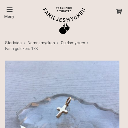
Meny
Startsida
Namnsmycken
Guldsmycken
Faith guldkors 18K
Produkten har blivit tillagd i varukorgen