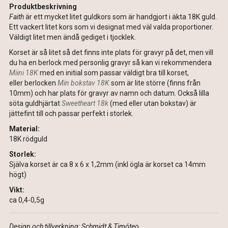
Produktbeskrivning
Faith
är ett mycket litet guldkors som är handgjort i äkta 18K guld.
Ett vackert litet kors som vi designat med väl valda proportioner.
Väldigt litet men ändå gediget i tjocklek.
Korset är så litet så det finns inte plats för gravyr på det, men vill
du ha en berlock med personlig gravyr så kan vi rekommendera
Miini 18K
med en initial som passar väldigt bra till korset,
eller berlocken
Min bokstav 18K
som är lite större (finns från
10mm) och har plats för gravyr av namn och datum. Också lilla
söta guldhjärtat
Sweetheart 18k
(med eller utan bokstav) är
jättefint till och passar perfekt i storlek.
Material:
18K rödguld
Storlek:
Själva korset är ca 8 x 6 x 1,2mm (inkl ögla är korset ca 14mm
högt)
Vikt:
ca 0,4-0,5g
Design och tillverkning:
Schmidt & Timóteo