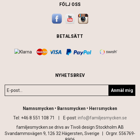
FÖLJ OSS
BETALSÄTT
NYHETSBREV
Anmäl mig
Namnsmycken • Barnsmycken • Herrsmycken
Tel: +46 8 551 108 71 |
E-post:
info@familjesmycken.se
familjesmycken.se drivs av Tivoli design Stockholm AB
Svandammsvägen 9, 126 32 Hägersten, Sverige | Orgnr. 556769-
8906