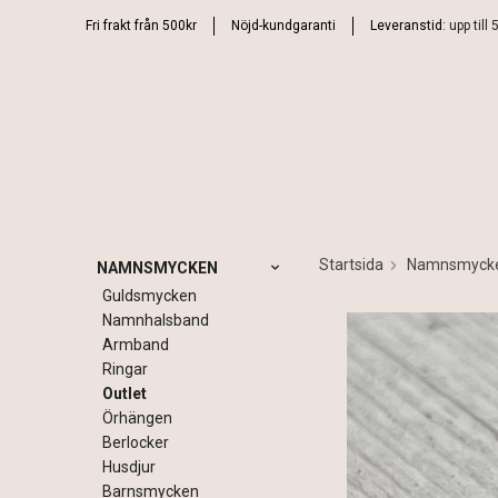
Fri frakt från 500kr
Nöjd-kundgaranti
Leveranstid:
upp till
Startsida
Namnsmyck
NAMNSMYCKEN
Guldsmycken
Namnhalsband
Armband
Ringar
Outlet
Örhängen
Berlocker
Husdjur
Barnsmycken