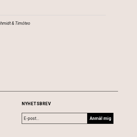
Schmidt & Timóteo
NYHETSBREV
Anmäl mig