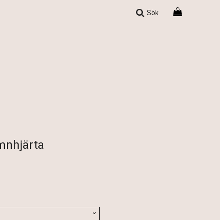
Sök
mnhjärta