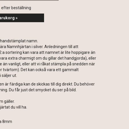
s efter beställning
arukorg »
d handstämplat namn.
ära Namnhjärtan i silver. Anledningen till att
:a sortering kan vara att namnet är lite hoppigare än
 vara extra charmigt om du gillar det handgjorda), eller
are än vanligt, eller att vi råkat stämpla på snedden när
ller tvärtom). Det kan också vara ett gammalt
säljer ut.
är färdiga kan de skickas till dig direkt. Du behöver
kning. Du får just det smycket du ser på bild.
om gäller.
järtat du vill ha.
ca 8mm