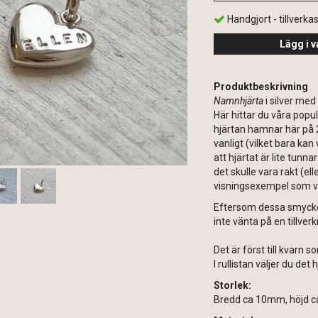
Handgjort - tillverka
Lägg i v
Produktbeskrivning
Namnhjärta
i silver me
Här hittar du våra popul
hjärtan hamnar här på 2
vanligt (vilket bara kan
att hjärtat är lite tunn
det skulle vara rakt (e
visningsexempel som vi 
Eftersom dessa smycken 
inte vänta på en tillver
Det är först till kvarn s
I rullistan väljer du det h
Storlek:
Bredd ca 10mm, höjd 