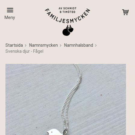
Meny
Startsida
Namnsmycken
Namnhalsband
Svenska djur - Fågel
Produkten har blivit tillagd i varukorgen