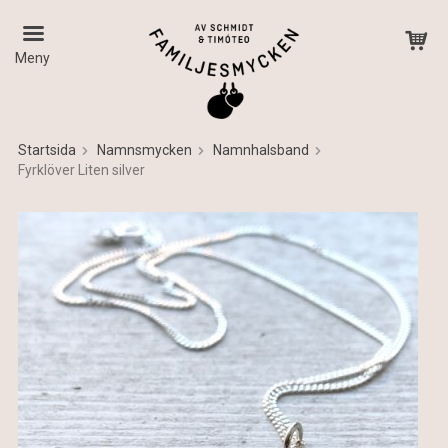
Meny
Startsida
Namnsmycken
Namnhalsband
Fyrklöver Liten silver
Produkten har blivit tillagd i varukorgen