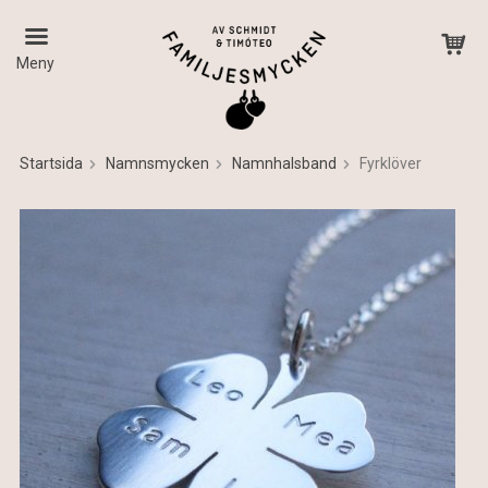
Meny
Startsida
Namnsmycken
Namnhalsband
Fyrklöver
Produkten har blivit tillagd i varukorgen