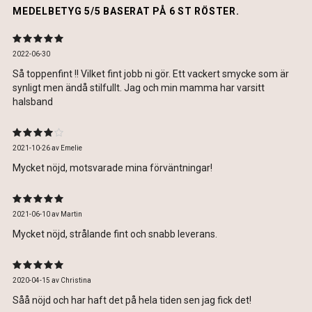
MEDELBETYG 5/5 BASERAT PÅ 6 ST RÖSTER.
2022-06-30
Så toppenfint !! Vilket fint jobb ni gör. Ett vackert smycke som är
synligt men ändå stilfullt. Jag och min mamma har varsitt
halsband
2021-10-26
av
Emelie
Mycket nöjd, motsvarade mina förväntningar!
2021-06-10
av
Martin
Mycket nöjd, strålande fint och snabb leverans.
2020-04-15
av
Christina
Såå nöjd och har haft det på hela tiden sen jag fick det!