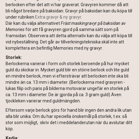
berlocken efter det att vi har graverat. Gravyren kommer då att
bli något bredare på baksidan. Gravyr på baksidan kan du köpa till
under rubriken
Extra gravyr & ny gravyr
.
Där kan du välja alternativet
Fräst maskingravyr på baksidan av
Memories
för att få gravyren gjord på samma sätt som på
framsidan. Observera att detta alternativ kan du välja att köpa till
vid nybeställning. Det går av tillverkningstekniska skäl inte att
komplettera en befintlig Memories med ny gravyr.
Storlek:
Berlockerna varierar i form och storlek beroende på hur mycket
guld du skickar in. Mycket guld blir en större berlock och lite guld
en mindre berlock, men vi eftersträvar att berlocken inte ska bli
mindre än ca. 13 mm i diameter. (Berlockerna med gravyren -
lukas filip och paris på bilderna motsvarar ungefär en storlek på
ca. 13 mm i diameter. De är gjorda på ca. 3 gram guld) Även
tjockleken varierar med guldmängden.
Eftersom varje berlock görs för hand blir ingen den andra lik utan
alla blir unika. Om du har speciella önskemål på storlek, t.ex. så
stor som möjligt, skriv det i meddelanderutan när du avslutar ditt
köp.
Kedja: