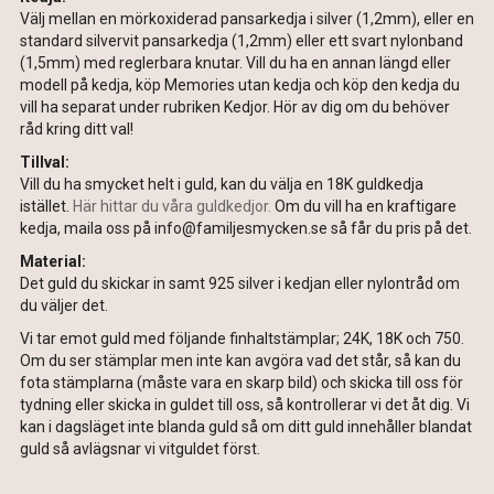
Välj mellan en mörkoxiderad pansarkedja i silver (1,2mm), eller en
standard silvervit pansarkedja (1,2mm) eller ett svart nylonband
(1,5mm) med reglerbara knutar. Vill du ha en annan längd eller
modell på kedja, köp Memories utan kedja och köp den kedja du
vill ha separat under rubriken Kedjor. Hör av dig om du behöver
råd kring ditt val!
Tillval:
Vill du ha smycket helt i guld, kan du välja en 18K guldkedja
istället.
Här hittar du våra guldkedjor.
Om du vill ha en kraftigare
kedja, maila oss på info@familjesmycken.se så får du pris på det.
Material:
Det guld du skickar in samt 925 silver i kedjan eller nylontråd om
du väljer det.
Vi tar emot guld med följande finhaltstämplar; 24K, 18K och 750.
Om du ser stämplar men inte kan avgöra vad det står, så kan du
fota stämplarna (måste vara en skarp bild) och skicka till oss för
tydning eller skicka in guldet till oss, så kontrollerar vi det åt dig. Vi
kan i dagsläget inte blanda guld så om ditt guld innehåller blandat
guld så avlägsnar vi vitguldet först.