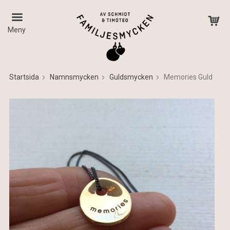
Meny
Startsida
Namnsmycken
Guldsmycken
Memories Guld
Produkten har blivit tillagd i varukorgen