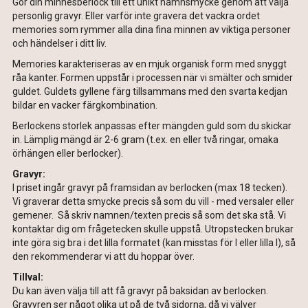
Gör din minnesberlock till ett unikt namnsmycke genom att välja
personlig gravyr. Eller varför inte gravera det vackra ordet
memories som rymmer alla dina fina minnen av viktiga personer
och händelser i ditt liv.
Memories karakteriseras av en mjuk organisk form med snyggt
råa kanter. Formen uppstår i processen när vi smälter och smider
guldet. Guldets gyllene färg tillsammans med den svarta kedjan
bildar en vacker färgkombination.
Berlockens storlek anpassas efter mängden guld som du skickar
in. Lämplig mängd är 2-6 gram (t.ex. en eller två ringar, omaka
örhängen eller berlocker).
Gravyr:
I priset ingår gravyr på framsidan av berlocken (max 18 tecken).
Vi graverar detta smycke precis så som du vill - med versaler eller
gemener. Så skriv namnen/texten precis så som det ska stå. Vi
kontaktar dig om frågetecken skulle uppstå. Utropstecken brukar
inte göra sig bra i det lilla formatet (kan misstas för I eller lilla l), så
den rekommenderar vi att du hoppar över.
Tillval:
Du kan även välja till att få gravyr på baksidan av berlocken.
Gravyren ser något olika ut på de två sidorna, då vi välver