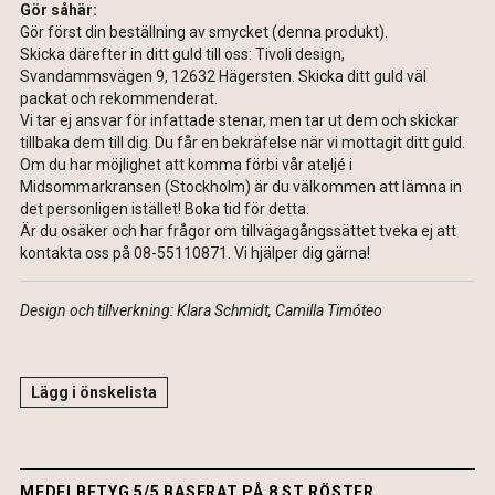
Gör såhär:
Gör först din beställning av smycket (denna produkt).
Skicka därefter in ditt guld till oss: Tivoli design,
Svandammsvägen 9, 12632 Hägersten. Skicka ditt guld väl
packat och rekommenderat.
Vi tar ej ansvar för infattade stenar, men tar ut dem och skickar
tillbaka dem till dig. Du får en bekräfelse när vi mottagit ditt guld.
Om du har möjlighet att komma förbi vår ateljé i
Midsommarkransen (Stockholm) är du välkommen att lämna in
det personligen istället! Boka tid för detta.
Är du osäker och har frågor om tillvägagångssättet tveka ej att
kontakta oss på 08-55110871. Vi hjälper dig gärna!
Design och tillverkning: Klara Schmidt, Camilla Timóteo
Lägg i önskelista
MEDELBETYG 5/5 BASERAT PÅ 8 ST RÖSTER.