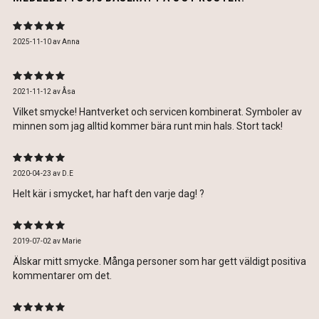
2025-11-10
av
Anna
2021-11-12
av
Åsa
Vilket smycke! Hantverket och servicen kombinerat. Symboler av
minnen som jag alltid kommer bära runt min hals. Stort tack!
2020-04-23
av
D.E
Helt kär i smycket, har haft den varje dag! ?
2019-07-02
av
Marie
Älskar mitt smycke. Många personer som har gett väldigt positiva
kommentarer om det.