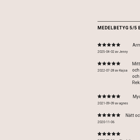
MEDELBETYG 5/5 
Arm
2025-04-02
av
Jenny
Mit
och 
2022-07-28
av
Kajsa
och
Rek
Myc
2021-09-09
av
agnes
Nätt oc
2020-11-06