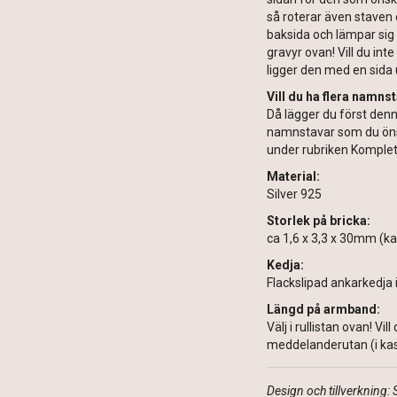
så roterar även staven 
baksida och lämpar sig 
gravyr ovan! Vill du inte
ligger den med en sida u
Vill du ha flera namns
Då lägger du först den
namnstavar som du önsk
under rubriken Komplett
Material:
Silver 925
Storlek på bricka:
ca 1,6 x 3,3 x 30mm (ka
Kedja:
Flackslipad ankarkedja 
Längd på armband:
Välj i rullistan ovan! Vi
meddelanderutan (i kass
Design och tillverkning: