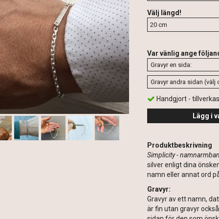
Välj längd!
Var vänlig ange följan
Handgjort - tillverka
Lägg i v
Produktbeskrivning
Simplicity - namnarmba
silver enligt dina önske
namn eller annat ord på
Gravyr:
Gravyr av ett namn, dat
är fin utan gravyr ocks
sidan för den som önsk