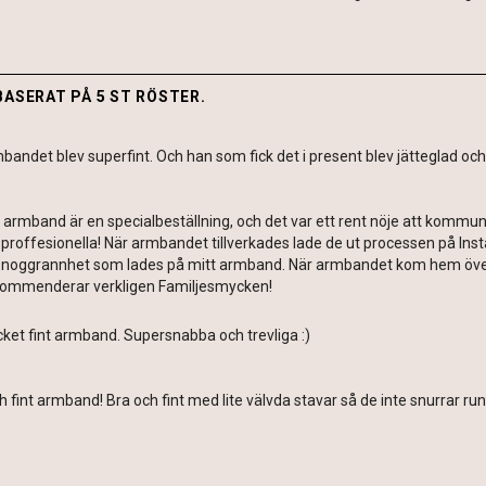
BASERAT PÅ 5 ST RÖSTER.
bandet blev superfint. Och han som fick det i present blev jätteglad och
t armband är en specialbeställning, och det var ett rent nöje att kommu
proffesionella! När armbandet tillverkades lade de ut processen på Inst
 noggrannhet som lades på mitt armband. När armbandet kom hem övertr
ommenderar verkligen Familjesmycken!
ket fint armband. Supersnabba och trevliga :)
h fint armband! Bra och fint med lite välvda stavar så de inte snurrar run