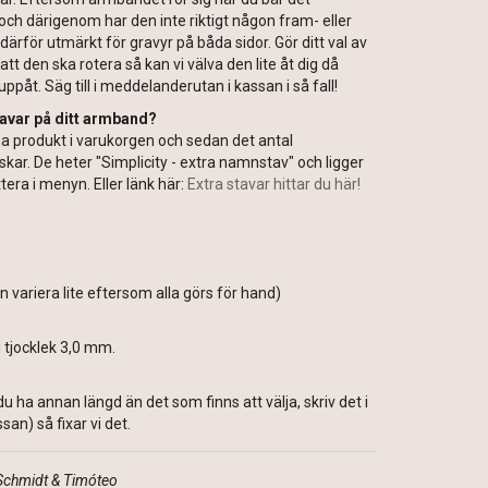
och därigenom har den inte riktigt någon fram- eller
därför utmärkt för gravyr på båda sidor. Gör ditt val av
 att den ska rotera så kan vi välva den lite åt dig då
ppåt. Säg till i meddelanderutan i kassan i så fall!
tavar på ditt armband?
na produkt i varukorgen och sedan det antal
ar. De heter "Simplicity - extra namnstav" och ligger
era i menyn. Eller länk här:
Extra stavar hittar du här!
n variera lite eftersom alla görs för hand)
i tjocklek 3,0 mm.
ll du ha annan längd än det som finns att välja, skriv det i
an) så fixar vi det.
 Schmidt & Timóteo