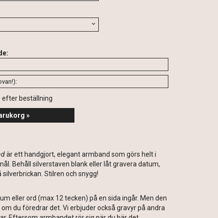
de:
s efter beställning
arukorg »
nd
är ett handgjort, elegant armband som görs helt i
mål. Behåll silverstaven blank eller låt gravera datum,
 silverbrickan. Stilren och snygg!
um eller ord (max 12 tecken) på en sida ingår. Men den
å om du föredrar det. Vi erbjuder också gravyr på andra
ar. Eftersom armbandet rör sig när du bär det