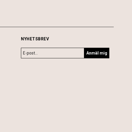
NYHETSBREV
Anmäl mig
6