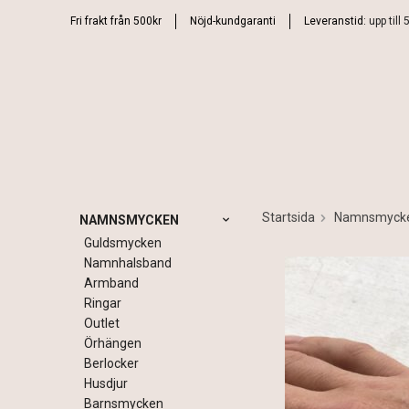
Fri frakt från 500kr
Nöjd-kundgaranti
Leveranstid:
upp till
Startsida
Namnsmyck
NAMNSMYCKEN
Guldsmycken
Namnhalsband
Armband
Ringar
Outlet
Örhängen
Berlocker
Husdjur
Barnsmycken