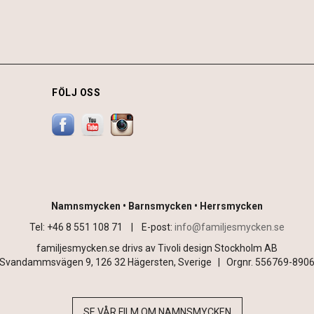
FÖLJ OSS
Namnsmycken • Barnsmycken • Herrsmycken
Tel: +46 8 551 108 71 |
E-post:
info@familjesmycken.se
familjesmycken.se drivs av Tivoli design Stockholm AB
Svandammsvägen 9, 126 32 Hägersten, Sverige | Orgnr. 556769-890
SE VÅR FILM OM NAMNSMYCKEN