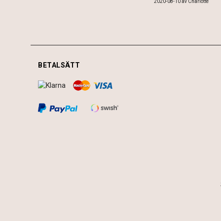
2020-08-10
av
Charlotte
BETALSÄTT