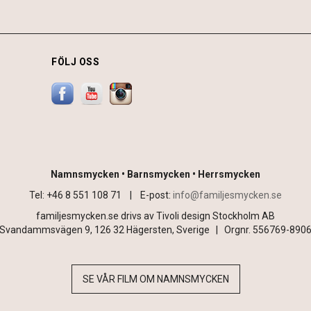
FÖLJ OSS
Namnsmycken • Barnsmycken • Herrsmycken
Tel: +46 8 551 108 71 |
E-post:
info@familjesmycken.se
familjesmycken.se drivs av Tivoli design Stockholm AB
Svandammsvägen 9, 126 32 Hägersten, Sverige | Orgnr. 556769-890
SE VÅR FILM OM NAMNSMYCKEN