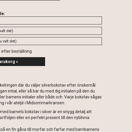
de:
s efter beställning
arukorg »
kelringen där du väljer silverbokstav efter önskemål.
gen intial, eller så bär du med dig initialen på den du
eller barnens initialer eller både och. Varje bokstav sågas
ing i vår ateljé i Midsommarkransen.
med barnets bokstav i silver är en snygg detalj att
tföljen eller en perfekt present till den nyblivna
så en fin gåva till morfar och farfar med barnbarnens