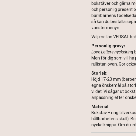
bokstäver och gärna med
och personlig present 
barnbarnens födelsedaga
så kan du beställa sep
vänstermenyn.
Välj mellan VERSAL bo
Personlig gravyr:
Love Letters nyckelring
b
Men för dig som vill ha 
rullistan ovan. Gör ock
Storlek:
Höjd 17-23 mm (beroend
egna önskemål på storl
vi det. Vi sågar ut bokst
anpassning efter önsk
Material:
Bokstav + ring tillverkas 
hållbarhetens skull). B
nyckelknippa. Om du inte