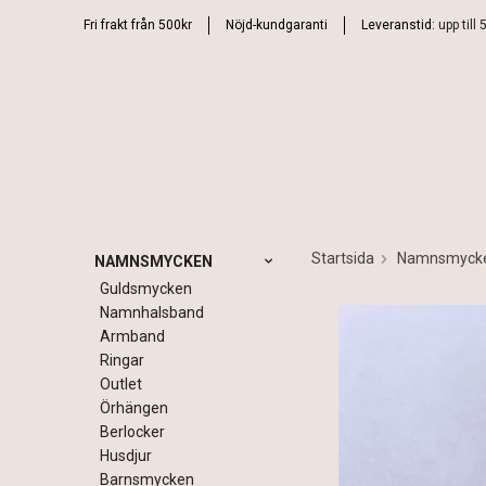
Fri frakt från 500kr
Nöjd-kundgaranti
Leveranstid:
upp till
Startsida
Namnsmyck
NAMNSMYCKEN
Guldsmycken
Namnhalsband
Armband
Ringar
Outlet
Örhängen
Berlocker
Husdjur
Barnsmycken