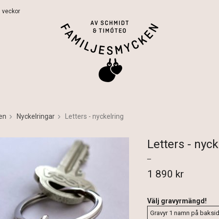
 5 veckor
en
Nyckelringar
Letters - nyckelring
Letters - nyck
1 890 kr
Välj gravyrmängd!