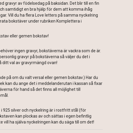
 gravyr av födelsedag på baksidan. Det blir till en fin
och samtidigt en bra hjälp för dem att komma ihåg
r. Vill du ha flera Love letters på samma nyckelring
arata bokstäver under rubriken Komplettera i
kstav eller gemen bokstav!
ehöver ingen gravyr, bokstäverna är vackra som de är.
personlig gravyr på bokstäverna så väljer du det i
så ditt val av gravyrmängd ovan!
e på om du valt versal eller gemen bokstav.) Har du
ek kan du ange det i meddelanderutan i kassan så fixar
äverna för hand så det finns all möjlighet till
emål.
i 925 silver och nyckelring är i rostfritt stål (för
okstaven kan plockas av och sättas i egen befintlig
 vill ha själva nyckelringen kan du säga till om det!