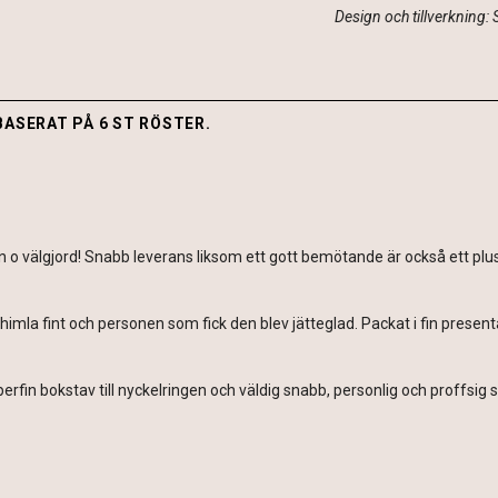
Design och tillverkning:
BASERAT PÅ 6 ST RÖSTER.
in o välgjord! Snabb leverans liksom ett gott bemötande är också ett plus.
himla fint och personen som fick den blev jätteglad. Packat i fin present
erfin bokstav till nyckelringen och väldig snabb, personlig och proffsi