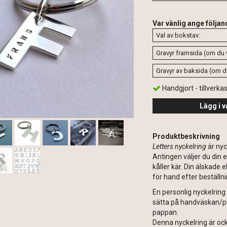
Var vänlig ange följan
Handgjort - tillverka
Lägg i v
Produktbeskrivning
Letters nyckelring
är nyc
Antingen väljer du din e
kåller kär. Din älskade 
för hand efter beställn
En personlig nyckelring 
sätta på handväskan/por
pappan.
Denna nyckelring är ock