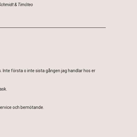
 Schmidt & Timóteo
 Inte första o inte sista gången jag handlar hos er
ask.
g service och bemötande.