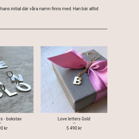
v hans initial där våra namn finns med. Han bär alltid
rs - bokstav
Love letters Gold
90 kr
5 490 kr