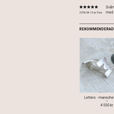
Svårt
med 
2018-04-13
av
Tora
REKOMMENDERADE
Letters - mansche
4 550 kr