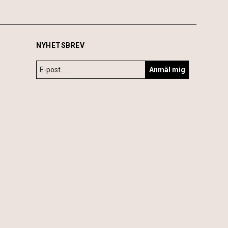
NYHETSBREV
Anmäl mig
6