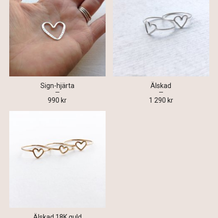
Sign-hjärta
Älskad
990 kr
1 290 kr
Älskad 18K guld