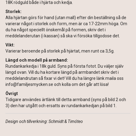
18K rödguld både i hjärta och kedja.
Storlek:
Alla hjärtan görs för hand (utan mall) efter din beställning så de
varierar något i storlek och form, men är ca 17-22mm höga. Om
du ha något speciellt önskemål på formen, skriv det i
meddelanderutan (i kassan) så ska vi försöka tillgodose det.
Vikt:
Varierar beroende på storlek på hjärtat, men runt ca 3,5g.
Längd och modell på armband:
Rundankarkedja i 18k guld. Syns på första fotot. Du väljer själv
längd ovan. Vill du ha kortare längd på armbandet skriv det i
meddelandrutan så fixar vi det! Vill du ha längre länk maila oss
info@familjesmycken.se och kolla om det går att lösa!
Övrigt
Tidigare användes ärtlänk till detta armband (syns på bild 2 och
3) den har utgått och ersatts av rundankarkedjan på bild 1.
Design och tillverkning: Schmidt & Timóteo