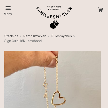
Meny
Startsida
Namnsmycken
Guldsmycken
Sign Guld 18K - armband
Produkten har blivit tillagd i varukorgen