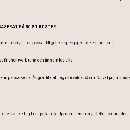
BASERAT PÅ 30 ST RÖSTER.
ättefin kedja som passar till guldklimpen jag köpte. Fin present!
t fint hantverk tunn och fin som jag ville
efin pansarkedja. Ångrar lite att jag inte valda 50 cm. Nu vet jag till näst
orde kanske tagit en tjockare kedja men denna är jättefin och längden ä