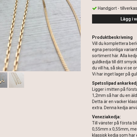
Handgjort - tillverka
Lägg i v
Produktbeskrivning
Vill du komplettera ber
egna personliga variant
sortiment här. Alla ked
guldkedja till ditt smyc
du vill ha, så ska vi se 
Vi har inget lager på g
Spetsslipad ankarked
Ligger i mitten på först
1,2mm så har du en älde
Detta är en vacker klass
extra. Denna kedja använ
Veneziakedja:
Till vänster på första 
0,55mm x 0,55mm, men t
klassisk kedja som har 