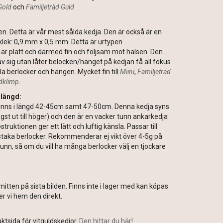
Gold
och
Familjeträd Guld
.
den. Detta är vår mest sålda kedja. Den är också är en
cklek: 0,9 mm x 0,5 mm. Detta är urtypen
r platt och därmed fin och följsam mot halsen. Den
v sig utan låter belocken/hänget på kedjan få all fokus
 alla berlocker och hängen. Mycket fin till
Miini
,
Familjeträd
dklimp
.
 längd:
Finns i längd 42-45cm samt 47-50cm. Denna kedja syns
ngst ut till höger) och den är en vacker tunn ankarkedja
ruktionen ger ett lätt och luftig känsla. Passar till
nstaka berlocker. Rekommenderar ej vikt över 4-5g på
unn, så om du vill ha många berlocker välj en tjockare
mitten på sista bilden. Finns inte i lager med kan köpas
er vi hem den direkt.
ktsida för vitguldskedjor.
Den hittar du här!