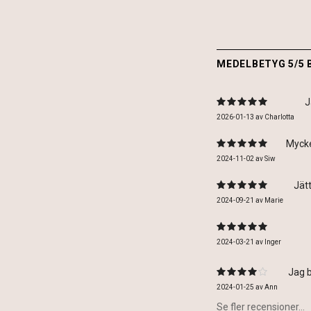
MEDELBETYG 5/5 
J
2026-01-13
av
Charlotta
Mycke
2024-11-02
av
Siw
Jätt
2024-09-21
av
Marie
2024-03-21
av
Inger
Jag b
2024-01-25
av
Ann
Se fler recensioner...