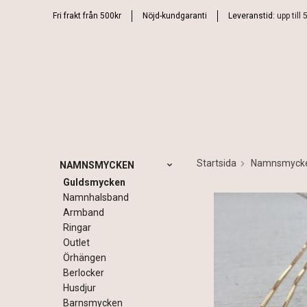
Fri frakt från 500kr
Nöjd-kundgaranti
Leveranstid:
upp till
Startsida
Namnsmyck
NAMNSMYCKEN
Guldsmycken
Namnhalsband
Armband
Ringar
Outlet
Örhängen
Berlocker
Husdjur
Barnsmycken