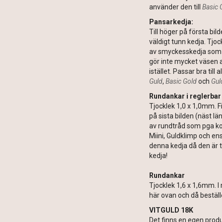
använder den till
Basic 
Pansarkedja:
Till höger på första bil
väldigt tunn kedja. Tjo
av smyckesskedja som ä
gör inte mycket väsen a
istället. Passar bra till
Guld
,
Basic Gold
och
Gul
Rundankar i reglerbar
Tjocklek 1,0 x 1,0mm. 
på sista bilden (näst lä
av rundtråd som pga kost
Miini, Guldklimp och e
denna kedja då den är t
kedja!
Rundankar
Tjocklek 1,6 x 1,6mm. I 
här ovan och då beställ
VITGULD 18K
Det finns en egen produ